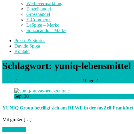
Werbevermarktung
Einzelhandel
Grosshandel
E-Commerce
LaSpiga – Marke
Spizzicando – Marke
Presse & Stories
Davide Spiga
Kontakt
Schlagwort:
yuniq-lebensmittel
Home
/
Posts tagged “yuniq-lebensmittel”
/
Page 2
Sep.
30
YUNIQ Group beteiligt sich am REWE in der myZeil Frankfurt
Mit großer […]
Artikel lesen