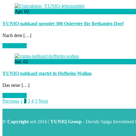
Apr.
02
YUNIQ nahkauf spendet 300 Ostereier für Bethanien Dorf
Nach dem […]
Artikel lesen
Jan.
02
YUNIQ nahkauf startet in Hofheim-Wallau
Das neue […]
Artikel lesen
Previous
1
2
3
4
5
Next
© Copyright
seit 2016 |
YUNIQ Group
- Davide Spiga Investmen