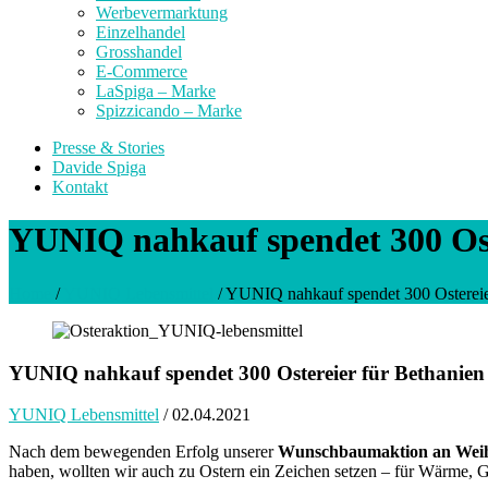
Werbevermarktung
Einzelhandel
Grosshandel
E-Commerce
LaSpiga – Marke
Spizzicando – Marke
Presse & Stories
Davide Spiga
Kontakt
YUNIQ nahkauf spendet 300 Ost
Home
/
YUNIQ Lebensmittel
/
YUNIQ nahkauf spendet 300 Ostereie
YUNIQ nahkauf spendet 300 Ostereier für Bethanien
YUNIQ Lebensmittel
/
02.04.2021
Nach dem bewegenden Erfolg unserer
Wunschbaumaktion an Weih
haben, wollten wir auch zu Ostern ein Zeichen setzen – für Wärme, 