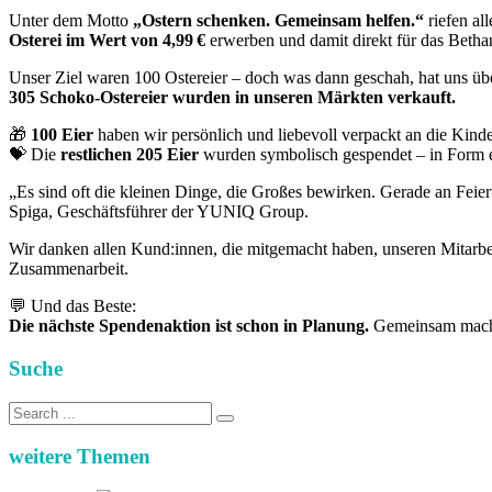
Unter dem Motto
„Ostern schenken. Gemeinsam helfen.“
riefen al
Osterei im Wert von 4,99 €
erwerben und damit direkt für das Betha
Unser Ziel waren 100 Ostereier – doch was dann geschah, hat uns übe
305 Schoko-Ostereier wurden in unseren Märkten verkauft.
🎁
100 Eier
haben wir persönlich und liebevoll verpackt an die Kin
💝 Die
restlichen 205 Eier
wurden symbolisch gespendet – in Form 
„Es sind oft die kleinen Dinge, die Großes bewirken. Gerade an Feie
Spiga, Geschäftsführer der YUNIQ Group.
Wir danken allen Kund:innen, die mitgemacht haben, unseren Mitarbei
Zusammenarbeit.
💬 Und das Beste:
Die nächste Spendenaktion ist schon in Planung.
Gemeinsam machen
Suche
Search
for:
weitere Themen