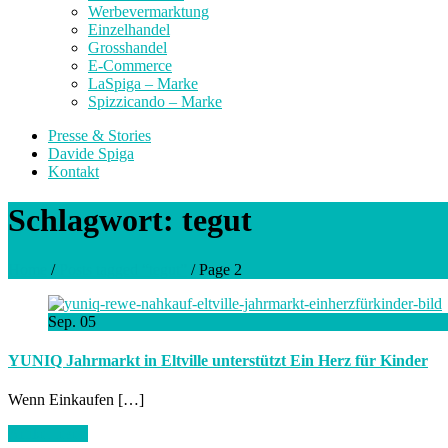
Werbevermarktung
Einzelhandel
Grosshandel
E-Commerce
LaSpiga – Marke
Spizzicando – Marke
Presse & Stories
Davide Spiga
Kontakt
Schlagwort:
tegut
Home
/
Posts tagged “tegut”
/
Page 2
Sep.
05
YUNIQ Jahrmarkt in Eltville unterstützt Ein Herz für Kinder
Wenn Einkaufen […]
Artikel lesen