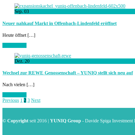
Sep.
03
Neuer nahkauf Markt in Offenbach-Lindenfeld eröffnet
Heute öffnet […]
Artikel lesen
Dez.
20
Wechsel zur REWE Genossenschaft – YUNIQ stellt sich neu auf
Nach vielen […]
Artikel lesen
Previous
1
2
3
Next
© Copyright
seit 2016 |
YUNIQ Group
- Davide Spiga Investmen