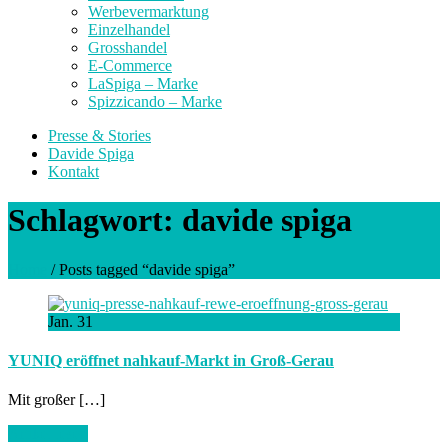
Werbevermarktung
Einzelhandel
Grosshandel
E-Commerce
LaSpiga – Marke
Spizzicando – Marke
Presse & Stories
Davide Spiga
Kontakt
Schlagwort:
davide spiga
Home
/
Posts tagged “davide spiga”
Jan.
31
YUNIQ eröffnet nahkauf-Markt in Groß-Gerau
Mit großer […]
Artikel lesen