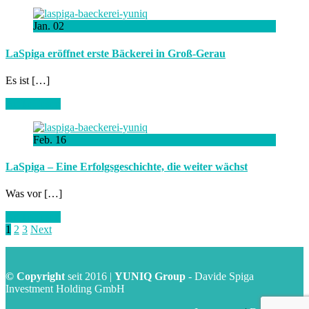
Jan.
02
LaSpiga eröffnet erste Bäckerei in Groß-Gerau
Es ist […]
Artikel lesen
Feb.
16
LaSpiga – Eine Erfolgsgeschichte, die weiter wächst
Was vor […]
Artikel lesen
1
2
3
Next
© Copyright
seit 2016 |
YUNIQ Group
- Davide Spiga
Investment Holding GmbH