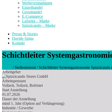
Werbevermarktung
Einzelhandel
Grosshandel
E-Commerce
LaSpiga – Marke
Spizzicando – Marke
Presse & Stories
Davide Spiga
Kontakt
Schichtleiter Systemgastronomi
Home
/
Stelleninserat
/
Schichtleiter Systemgastronomie Spizzicando
Arbeitgeber
Arbeitspensum
Vollzeit, Teilzeit, Befristet
Start Anstellung
01.07.2026
Dauer der Anstellung
mind 1. Jahr (Option auf Verlängerung)
Industrie / Gewerbe