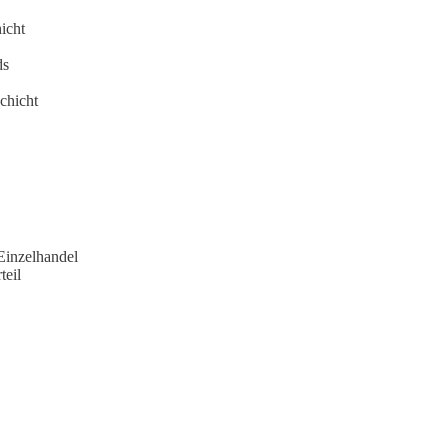
icht
ds
chicht
Einzelhandel
teil