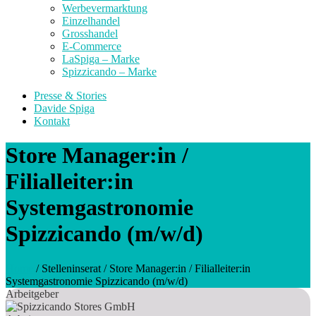
Werbevermarktung
Einzelhandel
Grosshandel
E-Commerce
LaSpiga – Marke
Spizzicando – Marke
Presse & Stories
Davide Spiga
Kontakt
Store Manager:in /
Filialleiter:in
Systemgastronomie
Spizzicando (m/w/d)
Home
/
Stelleninserat
/
Store Manager:in / Filialleiter:in
Systemgastronomie Spizzicando (m/w/d)
Arbeitgeber